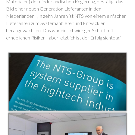
Materialen) der niederländischen Regierung, bestätigt das
Bild einer neuen Generation Lieferanten in den
Niederlanden: „In zehn Jahren ist NTS von einem einfachen
Lieferanten zum Systemanbieter und Entwickler
herangewachsen. Das war ein schwieriger Schritt mit
erheblichen Risiken - aber letztlich ist der Erfolg sichtbar."