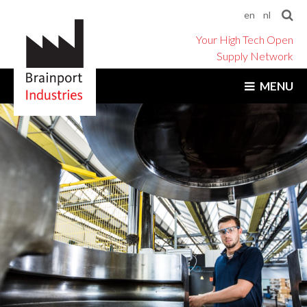
en
nl
Your High Tech Open
Supply Network
MENU