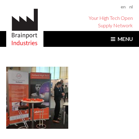
en
nl
Your High Tech Open
Supply Network
MENU