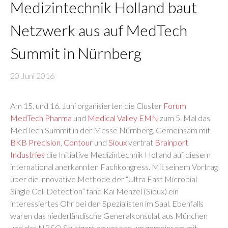
Medizintechnik Holland baut
Netzwerk aus auf MedTech
Summit in Nürnberg
20 Juni 2016
Am 15. und 16. Juni organisierten die Cluster
Forum
MedTech Pharma
und
Medical Valley EMN
zum 5. Mal das
MedTech Summit in der Messe Nürnberg. Gemeinsam mit
BKB Precision
,
Contour
und
Sioux
vertrat
Brainport
Industries
die Initiative Medizintechnik Holland auf diesem
international anerkannten Fachkongress. Mit seinem Vortrag
über die innovative Methode der “Ultra Fast Microbial
Single Cell Detection” fand Kai Menzel (Sioux) ein
interessiertes Ohr bei den Spezialisten im Saal. Ebenfalls
waren das niederländische Generalkonsulat aus München
und das NBSO Stuttgart anwesend um gemeinsam mit