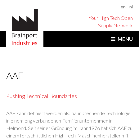
en
nl
Your High Tech Open
Supply Network
MENU
AAE
Pushing Technical Boundaries
AAE kann definiert werden als: bahnbrechende Technologie
in einem eng verbundenen Familienunternehmen in
Helmond. Seit seiner Gründung im Jahr 1976 hat sich AAE zu
einem fortschrittlichen High-Tech-Maschinenhersteller mit