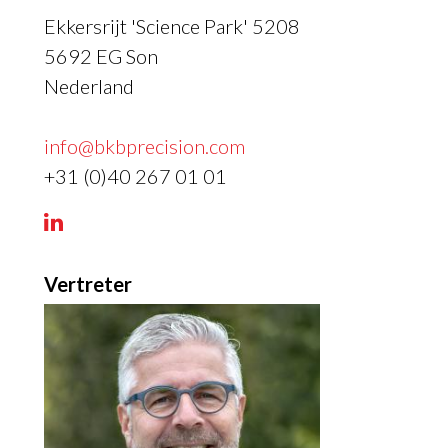
Ekkersrijt 'Science Park' 5208
5692 EG
Son
Nederland
info@bkbprecision.com
+31 (0)40 267 01 01

Vertreter