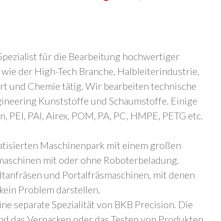
 Spezialist für die Bearbeitung hochwertiger
 wie der High-Tech Branche, Halbleiterindustrie,
rt und Chemie tätig. Wir bearbeiten technische
gineering Kunststoffe und Schaumstoffe. Einige
on, PEI, PAI, Airex, POM, PA, PC, HMPE, PETG etc.
atisierten Maschinenpark mit einem großen
maschinen mit oder ohne Roboterbeladung.
ltanfräsen und Portalfräsmaschinen, mit denen
kein Problem darstellen.
ine separate Spezialität von BKB Precision. Die
d das Verpacken oder das Testen von Produkten