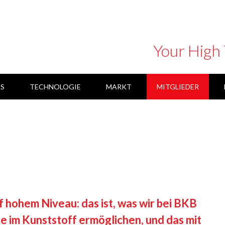
Your High
ES
TECHNOLOGIE
MARKT
MITGLIEDER
ANUFACTURING
FIELDLAB 'THE SMART CONNECTED
BRAINPORT INDUSTRIES CAMPUS
ÄRUNG
IMPRESSUM
HAFTUNGSBESCHRÄNKUNG
SUPPLIER NETWORK'
 hohem Niveau: das ist, was wir bei BKB
e im Kunststoff ermöglichen, und das mit