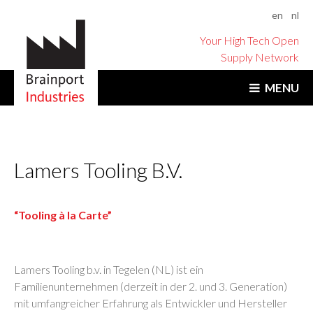
en
nl
Your High Tech Open
Supply Network
MENU
Lamers Tooling B.V.
“Tooling à la Carte”
Lamers Tooling b.v. in Tegelen (NL) ist ein
Familienunternehmen (derzeit in der 2. und 3. Generation)
mit umfangreicher Erfahrung als Entwickler und Hersteller