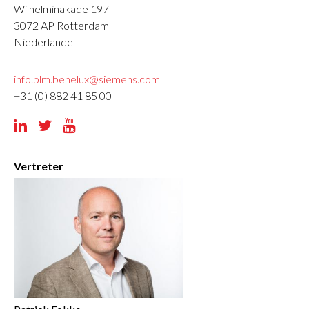
Wilhelminakade 197
3072 AP
Rotterdam
Niederlande
info.plm.benelux@siemens.com
+31 (0) 882 41 85 00



Vertreter