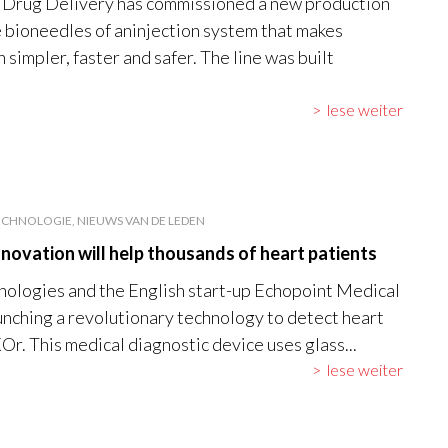
 Drug Delivery has commissioned a new production
he bioneedles of aninjection system that makes
 simpler, faster and safer. The line was built
lese weiter
CHNOLOGIE, NIEUWS VAN DE LEDEN
novation will help thousands of heart patients
nologies and the English start-up Echopoint Medical
aunching a revolutionary technology to detect heart
Or. This medical diagnostic device uses glass...
lese weiter