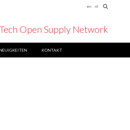
en
nl
 Tech Open Supply Network
NEUIGKEITEN
KONTAKT
AI4DT
MEDTECLIVE