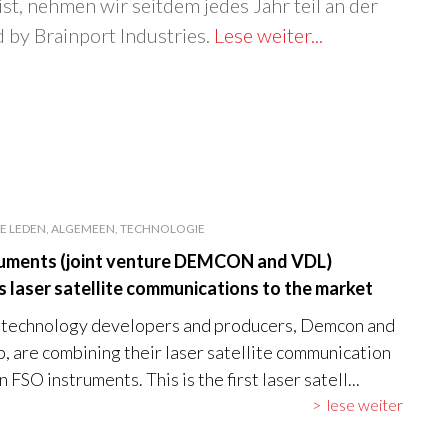
ist, nehmen wir seitdem jedes Jahr teil an der
by Brainport Industries.
Lese weiter...
E LEDEN, ALGEMEEN, TECHNOLOGIE
uments (joint venture DEMCON and VDL)
s laser satellite communications to the market
 technology developers and producers, Demcon and
 are combining their laser satellite communication
in FSO instruments. This is the first laser satell...
lese weiter