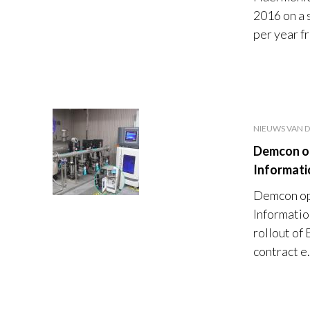
2016 on a 
per year fr
NIEUWS VAN D
Demcon op
Informati
Demcon op
Informatio
rollout of
contract e.