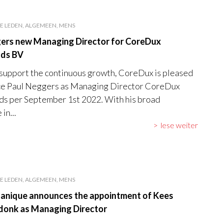
E LEDEN, ALGEMEEN, MENS
ers new Managing Director for CoreDux
nds BV
 support the continuous growth, CoreDux is pleased
ce Paul Neggers as Managing Director CoreDux
s per September 1st 2022. With his broad
in...
lese weiter
E LEDEN, ALGEMEEN, MENS
nique announces the appointment of Kees
onk as Managing Director