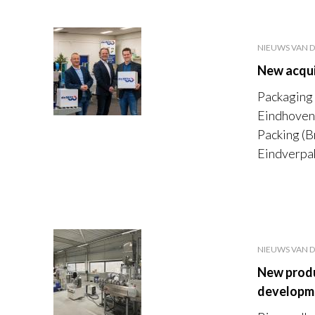
NIEUWS VAN D
New acqui
Packaging 
Eindhoven,
Packing (B
Eindverpa
NIEUWS VAN D
New produ
developm