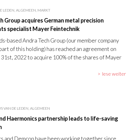
E LEDEN, ALGEMEEN, MARKT
h Group acquires German metal precision
s specialist Mayer Feintechnik
ds-based Andra Tech Group (our member company
 part of this holding) has reached an agreement on
1st, 2022 to acquire 100% of the shares of Mayer
lese weiter
S VAN DE LEDEN, ALGEMEEN
d Haermonics partnership leads to life-saving
n
s and Demcon have been working together since