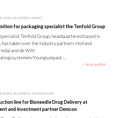
E LEDEN, ALGEMEEN, MARKT
sition for packaging specialist the Tenfold Group
specialist Tenfold Group, headquartered based in
 has taken over the industry partners Holland
reda) and de Witt
kkingssystemen/Youngsunpack ...
lese weiter
E LEDEN, ALGEMEEN, TECHNOLOGIE
ction line for Bioneedle Drug Delivery at
ent and investment partner Demcon