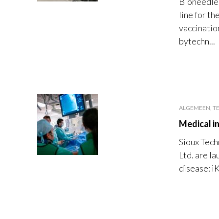
Bioneedle
line for t
vaccination
bytechn...
ALGEMEEN, TE
Medical in
Sioux Tech
Ltd. are l
disease: iK