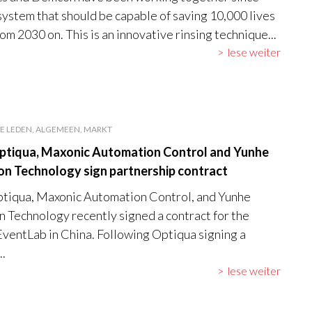
system that should be capable of saving 10,000 lives
om 2030 on. This is an innovative rinsing technique...
lese weiter
E LEDEN, ALGEMEEN, MARKT
tiqua, Maxonic Automation Control and Yunhe
on Technology sign partnership contract
tiqua, Maxonic Automation Control, and Yunhe
n Technology recently signed a contract for the
 EventLab in China. Following Optiqua signing a
..
lese weiter