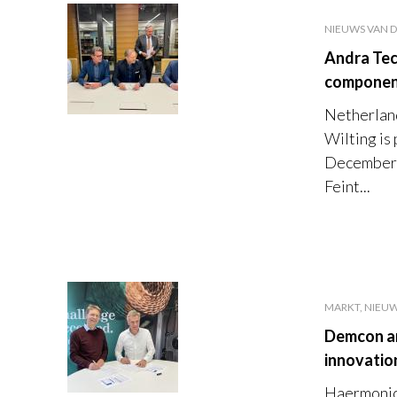
NIEUWS VAN D
Andra Tec
component
Netherlan
Wilting is
December 3
Feint...
MARKT, NIEUW
Demcon an
innovatio
Haermonic