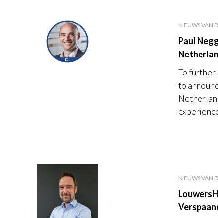
NIEUWS VAN D
Paul Negg
Netherla
To further
to announ
Netherland
experience 
NIEUWS VAN D
LouwersHa
Verspaand