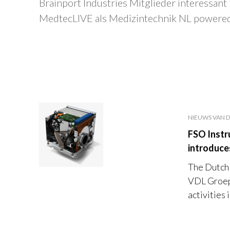
Brainport Industries Mitglieder interessant 
MedtecLIVE als Medizintechnik NL powered 
NIEUWS VAN D
FSO Instr
introduce
The Dutch
VDL Groep,
activities 