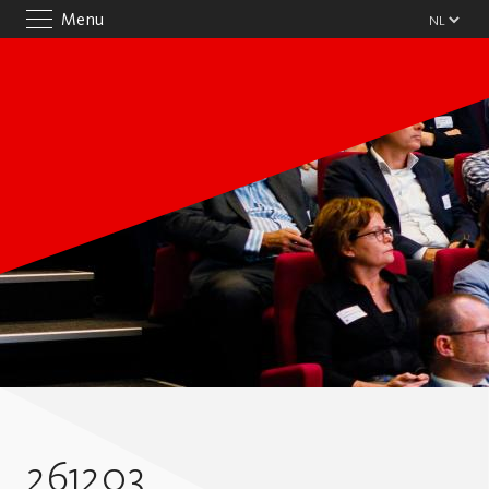
Menu
261203