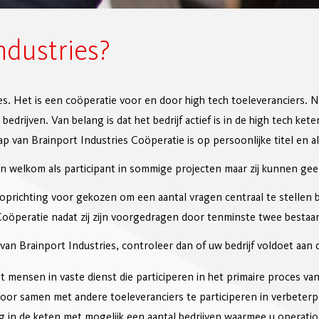
ndustries?
ies. Het is een coöperatie voor en door high tech toeleveranciers. N
bedrijven. Van belang is dat het bedrijf actief is in de high tech ket
p van Brainport Industries Coöperatie is op persoonlijke titel en al
jn welkom als participant in sommige projecten maar zij kunnen gee
oprichting voor gekozen om een aantal vragen centraal te stellen b
oöperatie nadat zij zijn voorgedragen door tenminste twee bestaan
 van Brainport Industries, controleer dan of uw bedrijf voldoet aa
t mensen in vaste dienst die participeren in het primaire proces va
door samen met andere toeleveranciers te participeren in verbeter
g in de keten met mogelijk een aantal bedrijven waarmee u operati