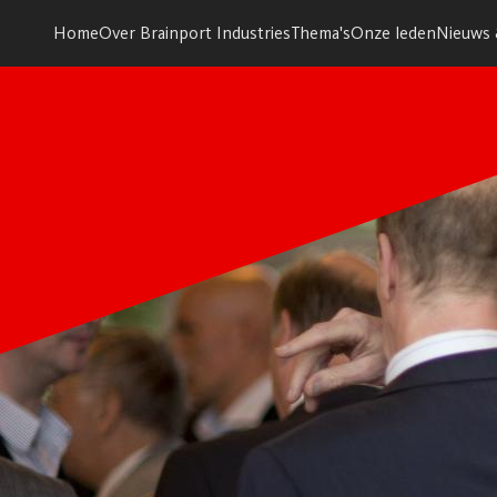
Home
Over Brainport Industries
Thema's
Onze leden
Nieuws