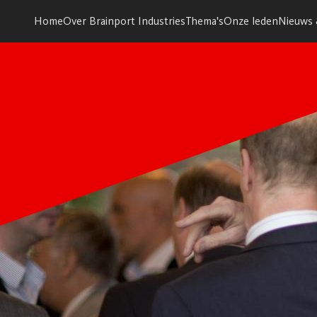
Home
Over Brainport Industries
Thema's
Onze leden
Nieuws