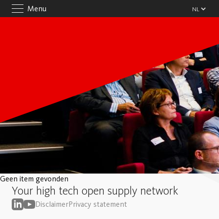
Menu
Geen item gevonden
Your high tech open supply network
Disclaimer
Privacy statement