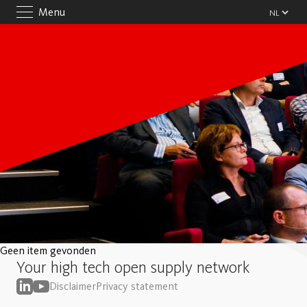
Menu
Geen item gevonden
Your high tech open supply network
Disclaimer
Privacy statement