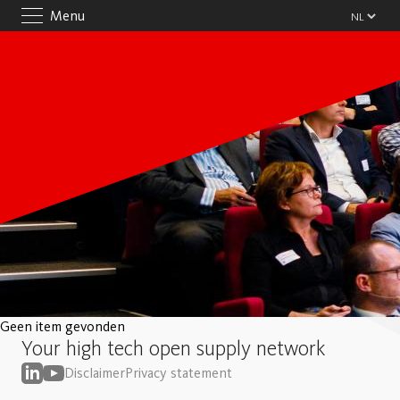
Menu
Geen item gevonden
Your high tech open supply network
Disclaimer
Privacy statement