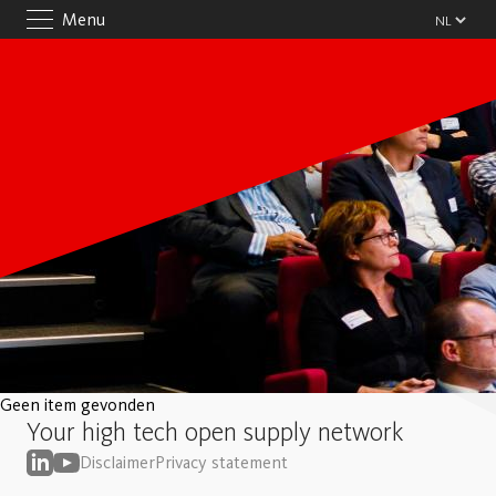
Menu
Geen item gevonden
Your high tech open supply network
Disclaimer
Privacy statement