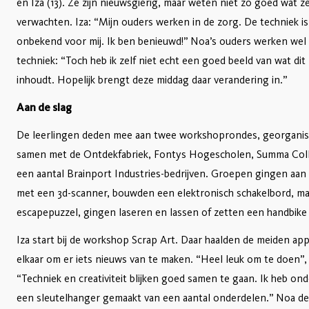
en Iza (13). Ze zijn nieuwsgierig, maar weten niet zo goed wat 
verwachten. Iza: “Mijn ouders werken in de zorg. De techniek is 
onbekend voor mij. Ik ben benieuwd!” Noa’s ouders werken wel 
techniek: “Toch heb ik zelf niet echt een goed beeld van wat dit
inhoudt. Hopelijk brengt deze middag daar verandering in.”
Aan de slag
De leerlingen deden mee aan twee workshoprondes, georgani
samen met de Ontdekfabriek, Fontys Hogescholen, Summa Col
een aantal Brainport Industries-bedrijven. Groepen gingen aan 
met een 3d-scanner, bouwden een elektronisch schakelbord, m
escapepuzzel, gingen laseren en lassen of zetten een handbike i
Iza start bij de workshop Scrap Art. Daar haalden de meiden app
elkaar om er iets nieuws van te maken. “Heel leuk om te doen”, 
“Techniek en creativiteit blijken goed samen te gaan. Ik heb on
een sleutelhanger gemaakt van een aantal onderdelen.” Noa d