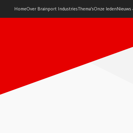
Home
Over Brainport Industries
Thema's
Onze leden
Nieuws