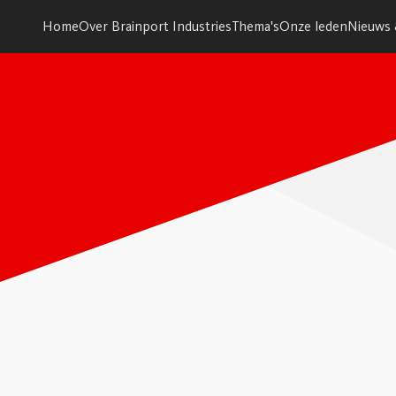
Home
Over Brainport Industries
Thema's
Onze leden
Nieuws