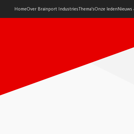
Home
Over Brainport Industries
Thema's
Onze leden
Nieuws