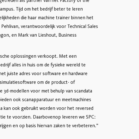
getreden als partner van het Factory of the
mpus. Tijd om het bedrijf beter te leren
ijkheden die haar machine trainer binnen het
Pehlivan, verantwoordelijk voor Technical Sales
agon, en Mark van Lieshout, Business
gische oplossingen verkoopt. Met een
rijf alles in huis om de fysieke wereld te
n het juiste adres voor software en hardware
 simulatiesoftware om de product- of
e 3d-modellen voor met behulp van scandata
bieden ook scanapparatuur en meetmachines
ata kan ook gebruikt worden voor het reversed
atie te voorzien. Daarbovenop leveren we SPC:
rijgen en op basis hiervan zaken te verbeteren.”