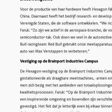
Voor de productie van haar hardware heeft Hexagon fab
China. Daarnaast heeft het bedrijf research- en develo
Verenigde Staten, die de software ontwikkelen. “We ric
Faruk. “Zo zijn we actief in de aerospace-branche, de v
semiconductor-tak. Ook doen we veel in de automotive
Bull racingteam: Red Bull gebruikt onze meetapparatu
auto van Max Verstappen te verbeteren.”
Vestiging op de Brainport Industries Campus
De Hexagon-vestiging op de Brainport Industries Campu
gestationeerde als draagbare meetmachines, -armen en 
men zich bezig met het aanbieden van totaaloplossing
kwaliteitsprocessen. Faruk: “Op de Brainport Industri
een inspirerende omgeving en bovendien zijn verschil
gevestigd. Het feit dat je letterlijk even bij elkaar bi