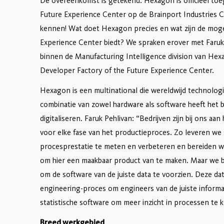
De overeenkomst is getekend. Hexagon is officieel toe
Future Experience Center op de Brainport Industries Ca
kennen! Wat doet Hexagon precies en wat zijn de mogel
Experience Center biedt? We spraken erover met Faruk 
binnen de Manufacturing Intelligence division van Hex
Developer Factory of the Future Experience Center.
Hexagon is een multinational die wereldwijd technolo
combinatie van zowel hardware als software heeft het bed
digitaliseren. Faruk Pehlivan: “Bedrijven zijn bij ons aa
voor elke fase van het productieproces. Zo leveren we
procesprestatie te meten en verbeteren en bereiden w
om hier een maakbaar product van te maken. Maar we 
om de software van de juiste data te voorzien. Deze d
engineering-proces om engineers van de juiste inform
statistische software om meer inzicht in processen te k
Breed werkgebied