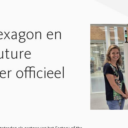
exagon en
uture
r officieel