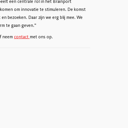
elt een centrale rol in het Brainport
enkomen om innovatie te stimuleren. De komst
it en bezoeken. Daar zijn we erg blij mee. We
orm te gaan geven.”
of neem
contact
met ons op.