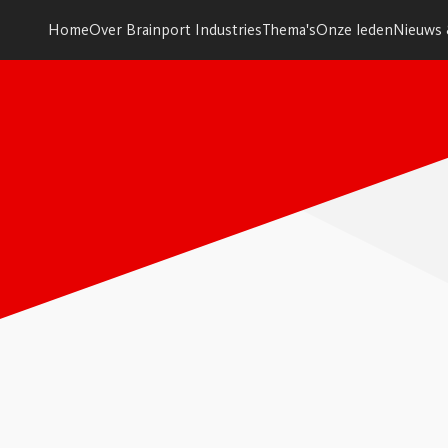
Home
Over Brainport Industries
Thema's
Onze leden
Nieuws