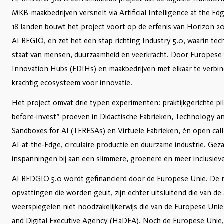
MKB-maakbedrijven versnelt via Artificial Intelligence at the Ed
18 landen bouwt het project voort op de erfenis van Horizon 2
AI REGIO, en zet het een stap richting Industry 5.0, waarin tec
staat van mensen, duurzaamheid en veerkracht. Door Europese r
Innovation Hubs (EDIHs) en maakbedrijven met elkaar te verbin
krachtig ecosysteem voor innovatie.
Het project omvat drie typen experimenten: praktijkgerichte pil
before-invest”-proeven in Didactische Fabrieken, Technology a
Sandboxes for AI (TERESAs) en Virtuele Fabrieken, én open call
AI-at-the-Edge, circulaire productie en duurzame industrie. Gez
inspanningen bij aan een slimmere, groenere en meer inclusieve
AI REDGIO 5.0 wordt gefinancierd door de Europese Unie. De
opvattingen die worden geuit, zijn echter uitsluitend die van de
weerspiegelen niet noodzakelijkerwijs die van de Europese Uni
and Digital Executive Agency (HaDEA). Noch de Europese Uni