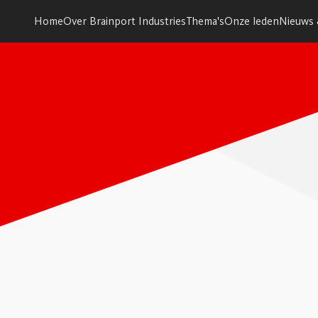
Home
Over Brainport Industries
Thema's
Onze leden
Nieuws