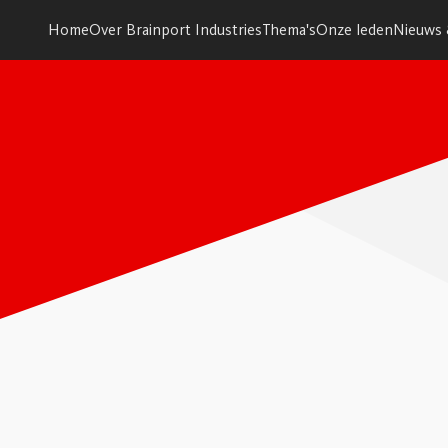
Home
Over Brainport Industries
Thema's
Onze leden
Nieuws