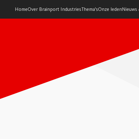
Home
Over Brainport Industries
Thema's
Onze leden
Nieuws