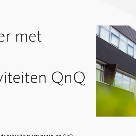
er met
viteiten QnQ