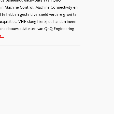
 de paneelbouwactiviteiten van QnQ
t in Machine Control, Machine Connectivity en
l te hebben gesteld versneld verdere groei te
cquisities. VHE sloeg hierbij de handen ineen
paneelbouwactiviteiten van QnQ Engineering
...