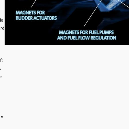
de
erd
ft
s
e
en