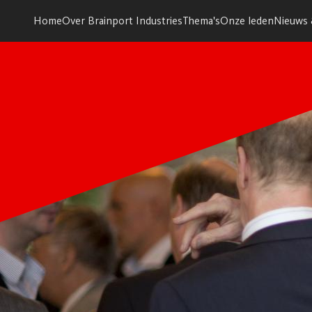
Home
Over Brainport Industries
Thema's
Onze leden
Nieuws