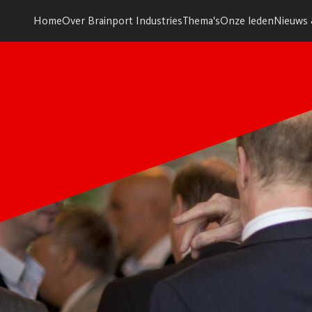
Home
Over Brainport Industries
Thema's
Onze leden
Nieuws