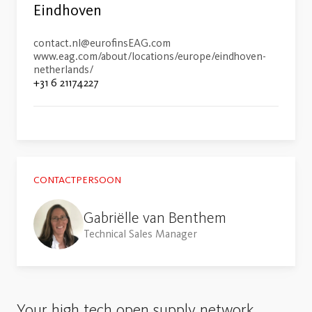
Eindhoven
contact.nl@eurofinsEAG.com
www.eag.com/about/locations/europe/eindhoven-
netherlands/
+31 6 21174227
CONTACTPERSOON
Gabriëlle van Benthem
Technical Sales Manager
Your high tech open supply network