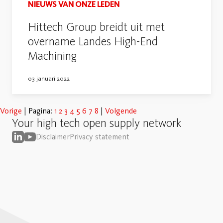
NIEUWS VAN ONZE LEDEN
Hittech Group breidt uit met
overname Landes High-End
Machining
03 januari 2022
Vorige
Pagina:
1
2
3
4
5
6
7
8
Volgende
Your high tech open supply network
Disclaimer
Privacy statement